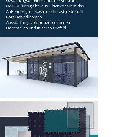
Gestaltungsbereiche auch die Busse im
NAH.SH-Design heraus – hier vor allem das
Außendesign –, sowie die Infrastruktur mit
unterschiedlichsten
Ausstattungskomponenten an den
Haltestellen und in deren Umfeld.