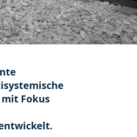
nnte
tisystemische
 mit Fokus
ntwickelt.