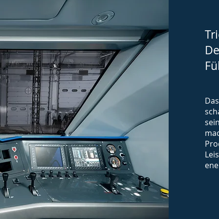
Tr
De
Fü
Das
sch
sei
mac
Pro
Lei
ene